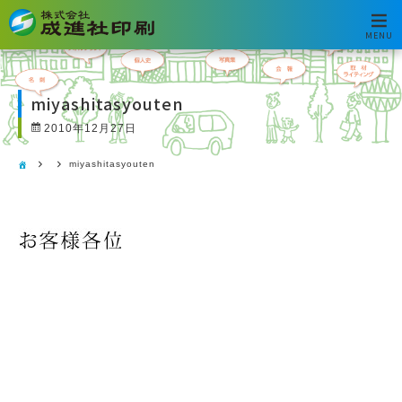
MENU
miyashitasyouten
2010年12月27日
miyashitasyouten