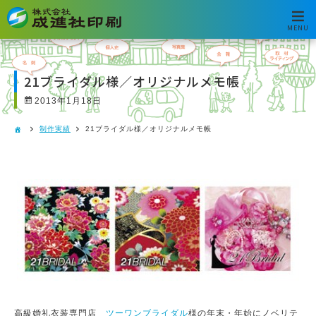
MENU
21ブライダル様／オリジナルメモ帳
2013年1月18日
制作実績
21ブライダル様／オリジナルメモ帳
高級婚礼衣装専門店
ツーワンブライダル
様の年末・年始にノベリテ