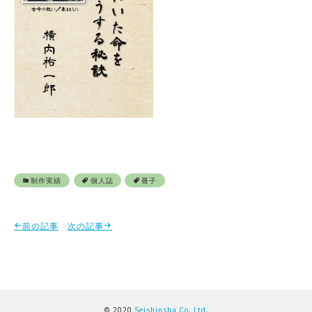
制作実績
個人誌
冊子
前の記事
次の記事
© 2020
Seishinsha Co. Ltd
.