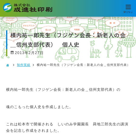
MENU
横内祐一郎先生（フジゲン会長：新老人の会
＿信州支部代表） 個人史
2013年2月27日
制作実績
横内祐一郎先生（フジゲン会長：新老人の会＿信州支部代表） 
横内祐一郎先生（フジゲン会長：新老人の会＿信州支部代表）の
魂のこもった個人史を作成しました。
これは松本市で開催される しいのみ学園園長 曻地三郎先生の講演
会を記念し作成をされました。