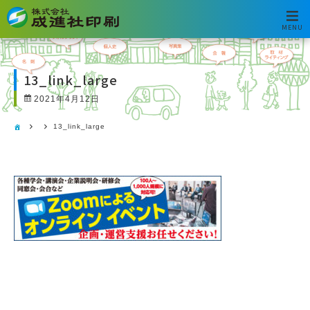
MENU
13_link_large
2021年4月12日
13_link_large