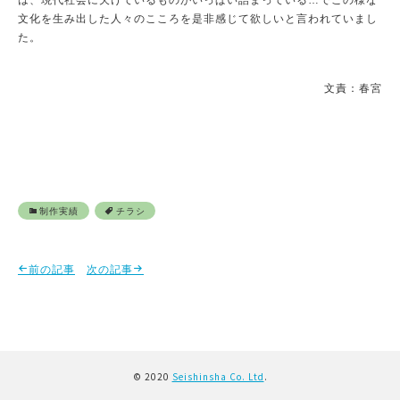
は、現代社会に欠けているものがいっぱい詰まっている…でこの様な
文化を生み出した人々のこころを是非感じて欲しいと言われていまし
た。
文責：春宮
制作実績
チラシ
前の記事
次の記事
© 2020
Seishinsha Co. Ltd
.