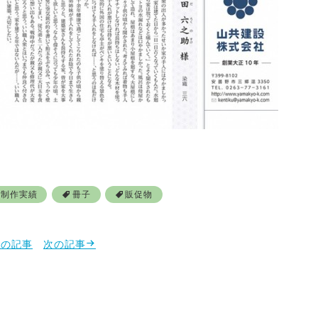
制作実績
冊子
販促物
前の記事
次の記事