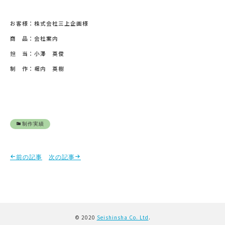
お客様：株式会社三上企画様
商 品：会社案内
担 当：小澤 英俊
制 作：堀内 英樹
制作実績
前の記事
次の記事
© 2020
Seishinsha Co. Ltd
.