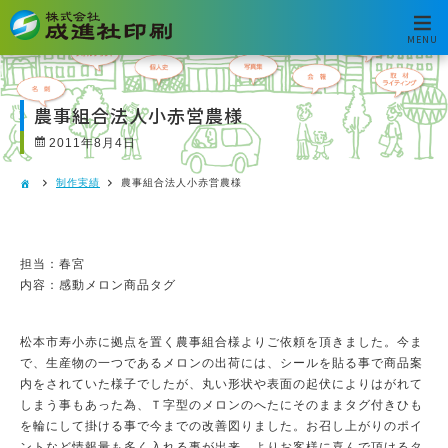
MENU
農事組合法人小赤営農様
2011年8月4日
制作実績
農事組合法人小赤営農様
担当：春宮
内容：感動メロン商品タグ
松本市寿小赤に拠点を置く農事組合様よりご依頼を頂きました。今ま
で、生産物の一つであるメロンの出荷には、シールを貼る事で商品案
内をされていた様子でしたが、丸い形状や表面の起伏によりはがれて
しまう事もあった為、Ｔ字型のメロンのへたにそのままタグ付きひも
を輪にして掛ける事で今までの改善図りました。お召し上がりのポイ
ントなど情報量も多く入れる事が出来、よりお客様に喜んで頂けるタ