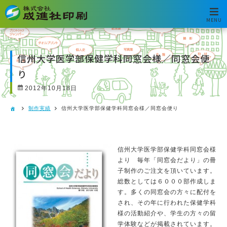
MENU
信州大学医学部保健学科同窓会様／同窓会便
り
2012年10月18日
制作実績
信州大学医学部保健学科同窓会様／同窓会便り
信州大学医学部保健学科同窓会様
より 毎年「同窓会だより」の冊
子制作のご注文を頂いています。
総数としては６０００部作成しま
す。多くの同窓会の方々に配付を
され、その年に行われた保健学科
様の活動紹介や、学生の方々の留
学体験などが掲載されています。