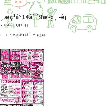
¸æç³åº14å¹´9æ-ç¸¦-è¡¨
2014年10月16日
ä¸æç³åº14å¹´9æ-ç¸¦-è¡¨