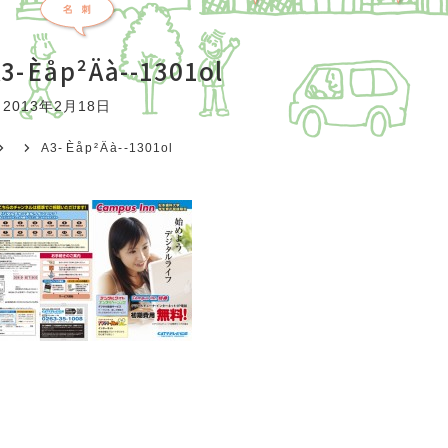
3-Èåp²Äà--1301ol
2013年2月18日
A3-Èåp²Äà--1301ol