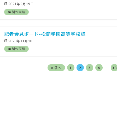
2021年2月19日
制作実績
記者会見ボード-松商学園高等学校様
2020年11月10日
制作実績
1
2
3
4
…
38
« 前へ