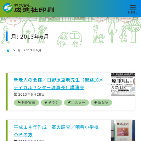
MENU
月:
2013年6月
月:
2013年6月
新老人の会様／日野原重明先生（聖路加メ
ディカルセンター理事長）講演会
2013年6月28日
制作実績
チラシ
ポスター
販促物
平成１４年作成 蚕の調査／明善小学校
ＯＢの方