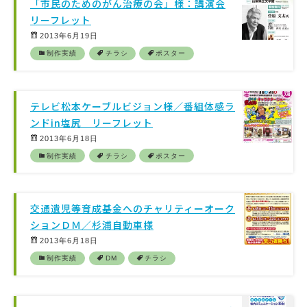
「市民のためのがん治療の会」様：講演会
リーフレット
2013年6月19日
制作実績
チラシ
ポスター
テレビ松本ケーブルビジョン様／番組体感ラ
ンドin塩尻 リーフレット
2013年6月18日
制作実績
チラシ
ポスター
交通遺児等育成基金へのチャリティーオーク
ションＤＭ／杉浦自動車様
2013年6月18日
制作実績
DM
チラシ