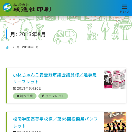
MENU
月:
2013年8月
月:
2013年8月
小林じゅんこ安曇野市議会議員様／選挙用
リーフレット
2013年8月20日
制作実績
リーフレット
松商学園高等学校様／第66回松商祭パンフ
レット