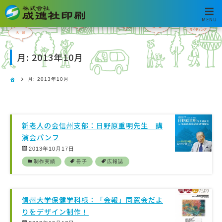
MENU
月:
2013年10月
月:
2013年10月
新老人の会信州支部：日野原重明先生 講
演会パンフ
2013年10月17日
制作実績
冊子
広報誌
信州大学保健学科様：「会報」同窓会だよ
りをデザイン制作！