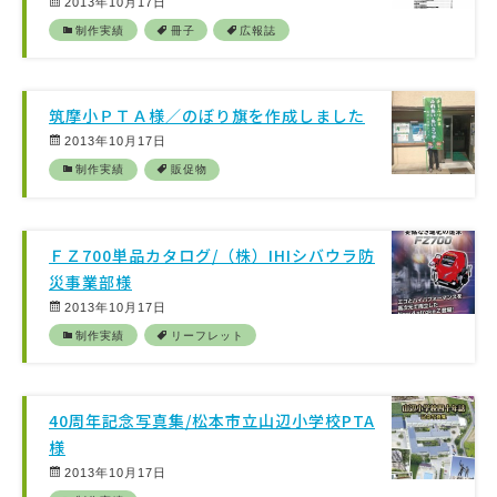
2013年10月17日
制作実績
冊子
広報誌
筑摩小ＰＴＡ様／のぼり旗を作成しました
2013年10月17日
制作実績
販促物
ＦＺ700単品カタログ/（株）IHIシバウラ防
災事業部様
2013年10月17日
制作実績
リーフレット
40周年記念写真集/松本市立山辺小学校PTA
様
2013年10月17日