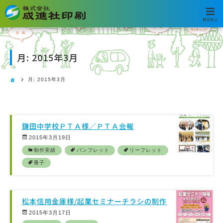
MENU
月:
2015年3月
月:
2015年3月
鎌田中学校ＰＴＡ様／ＰＴＡ会報
2015年3月19日
制作実績
パンフレット
リーフレット
冊子
松本信用金庫様/起業セミナーチラシの制作
2015年3月17日