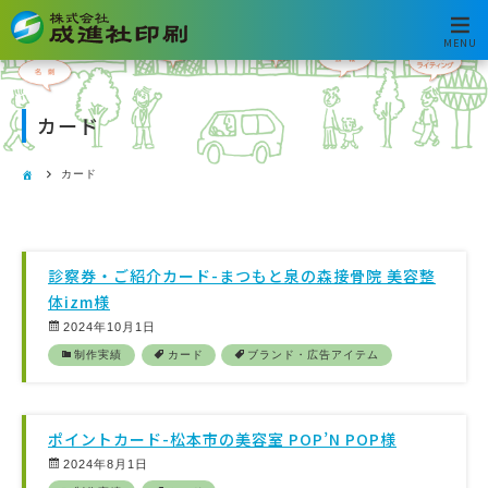
MENU
カード
カード
診察券・ご紹介カード-まつもと泉の森接骨院 美容整
体izm様
2024年10月1日
制作実績
カード
ブランド・広告アイテム
ポイントカード-松本市の美容室 POP’N POP様
2024年8月1日