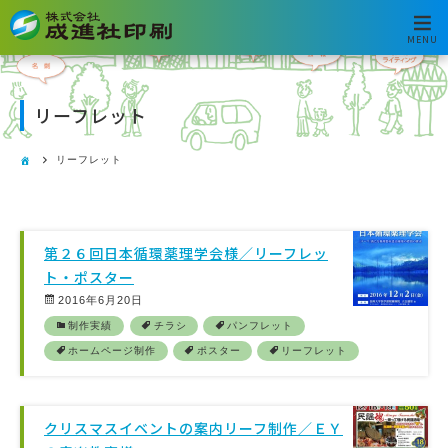
MENU
リーフレット
リーフレット
第２６回日本循環薬理学会様／リーフレッ
ト・ポスター
2016年6月20日
制作実績
チラシ
パンフレット
ホームページ制作
ポスター
リーフレット
クリスマスイベントの案内リーフ制作／ＥＹ