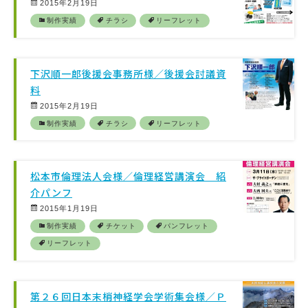
2015年2月19日
制作実績
チラシ
リーフレット
下沢順一郎後援会事務所様／後援会討議資
料
2015年2月19日
制作実績
チラシ
リーフレット
松本市倫理法人会様／倫理経営講演会 紹
介パンフ
2015年1月19日
制作実績
チケット
パンフレット
リーフレット
第２６回日本末梢神経学会学術集会様／Ｐ