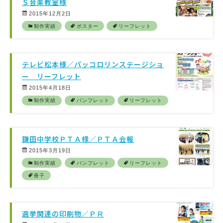
Ｓ音楽教室様
2015年12月2日
制作実績
ポスター
リーフレット
テレビ松本様／パッコロリンステージショ
ー リーフレット
2015年4月18日
制作実績
パンフレット
リーフレット
鎌田中学校ＰＴＡ様／ＰＴＡ会報
2015年3月19日
制作実績
パンフレット
リーフレット
冊子
選挙関連の印刷物／ＰＲ