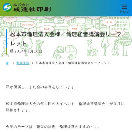
MENU
松本市倫理法人会様／倫理経営講演会リーフ
レット
2014年1月16日
制作実績
松本市倫理法人会様／倫理経営講演会リーフレット
私が所属し、また会の会長をしています
松本市倫理法人会の年１回の大イベント「倫理経営講演会」が３月に
開催されます。
今年のテーマは「繁栄の法則～倫理経営のすすめ～」。